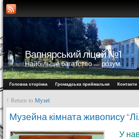
Вапнярський ліцей №1
Найбільше багатство — розум.
Головна сторінка
Громадська приймальня
Контакти
↑ Return to
Музеї
Музейна кімната живопису “Лі
У на