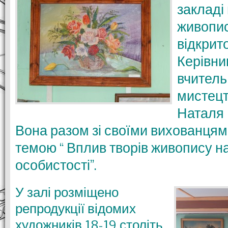
закладі
живопис
відкрито
Керівни
вчитель
мистецт
Наталя 
Вона разом зі своїми вихованця
темою “ Вплив творів живопису 
особистості”.
У залі розміщено
репродукції відомих
художників 18-19 століть.