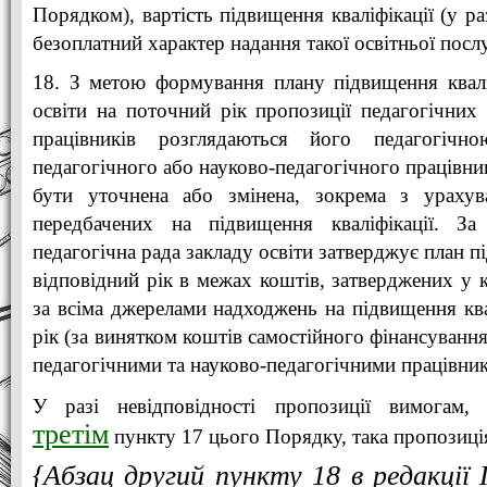
Порядком), вартість підвищення кваліфікації (у ра
безоплатний характер надання такої освітньої посл
18. З метою формування плану підвищення квалі
освіти на поточний рік пропозиції педагогічних 
працівників розглядаються його педагогіч
педагогічного або науково-педагогічного працівн
бути уточнена або змінена, зокрема з урахув
передбачених на підвищення кваліфікації. За
педагогічна рада закладу освіти затверджує план п
відповідний рік в межах коштів, затверджених у 
за всіма джерелами надходжень на підвищення ква
рік (за винятком коштів самостійного фінансування
педагогічними та науково-педагогічними працівник
У разі невідповідності пропозиції вимогам
третім
пункту 17 цього Порядку, така пропозиція
{Абзац другий пункту 18 в редакці