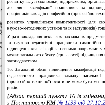
розвитку галузі економіки, підприємства, організа
до рівня кваліфікації працівників за відпов
працівників закладів професійної (професійно-техні
розвиток управлінської компетентності (для кері
науково-методичних установ та їх заступників) тощ
У разі викладання декількох навчальних предметів
та науково-педагогічні працівники самостійно 
підвищення кваліфікації за певними напрямами у 
межах загального обсягу (тривалості) підвищення к
законодавством.
16. Загальний обсяг підвищення кваліфікації пед
педагогічного працівника закладу загальної 
(професійно-технічної) освіти не може бути менш
років.
{Абзац перший пункту 16 із змінами,
з Постановою КМ
№ 1133 від 27.12.