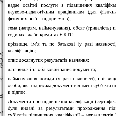
надає освітні послуги з підвищення кваліфікац
науково-педагогічним працівникам (для фізич
фізичних осіб – підприємців);
тема (напрям, найменування), обсяг (тривалість) п
годинах та/або кредитах ЄКТС;
прізвище, ім’я та по батькові (у разі наявност
кваліфікацію;
опис досягнутих результатів навчання;
дата видачі та обліковий запис документа;
найменування посади (у разі наявності), прізвище,
особи, яка підписала документ від імені суб’єкта п
її підпис.
Документи про підвищення кваліфікації (сертифік
були видані за результатами проходження під
суб’єктів підвищення кваліфікації – нерезидентів