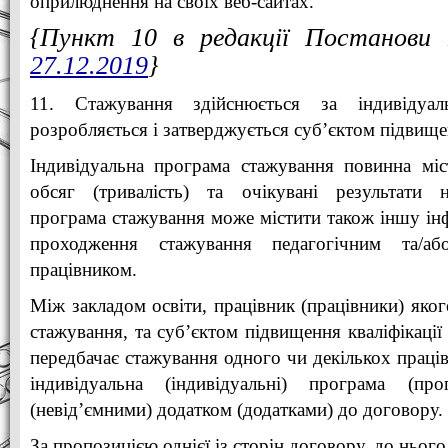
оприлюднення на своїх веб-сайтах.
{Пункт 10 в редакції Постанов
27.12.2019
}
11. Стажування здійснюється за індивіду
розробляється і затверджується суб’єктом підвищен
Індивідуальна програма стажування повинна міс
обсяг (тривалість) та очікувані результати н
програма стажування може містити також іншу ін
проходження стажування педагогічним та/або
працівником.
Між закладом освіти, працівник (працівники) яко
стажування, та суб’єктом підвищення кваліфікації
передбачає стажування одного чи декількох праці
індивідуальна (індивідуальні) програма (пр
(невід’ємними) додатком (додатками) до договору.
За пропозицією однієї із сторін договору, до ньог