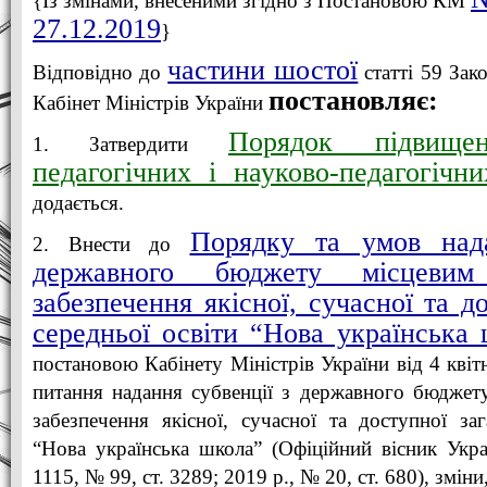
{Із змінами, внесеними згідно з Постановою КМ
27.12.2019
}
частини шостої
Відповідно до
статті 59 Зак
постановляє:
Кабінет Міністрів України
Порядок підвищен
1. Затвердити
педагогічних і науково-педагогічни
додається.
Порядку та умов нада
2. Внести до
державного бюджету місцеви
забезпечення якісної, сучасної та д
середньої освіти “Нова українська
постановою Кабінету Міністрів України від 4 кві
питання надання субвенції з державного бюджет
забезпечення якісної, сучасної та доступної заг
“Нова українська школа” (Офіційний вісник Укра
1115, № 99, ст. 3289; 2019 р., № 20, ст. 680), змін