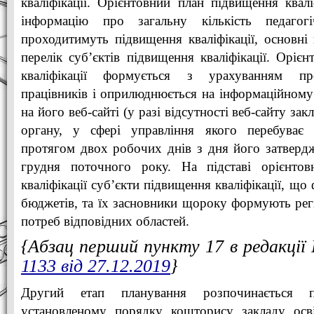
кваліфікації. Орієнтовний план підвищення квалі
інформацію про загальну кількість педагогі
проходитимуть підвищення кваліфікації, основні
перелік суб’єктів підвищення кваліфікації. Оріє
кваліфікації формується з урахуванням про
працівників і оприлюднюється на інформаційному 
на його веб-сайті (у разі відсутності веб-сайту зак
органу, у сфері управління якого перебуває 
протягом двох робочих днів з дня його затвердж
грудня поточного року. На підставі орієнтов
кваліфікації суб’єкти підвищення кваліфікації, що
бюджетів, та їх засновники щороку формують рег
потреб відповідних областей.
{Абзац перший пункту 17 в редакці
1133 від 27.12.2019
}
Другий етап планування розпочинається п
установленому порядку кошторису закладу осві