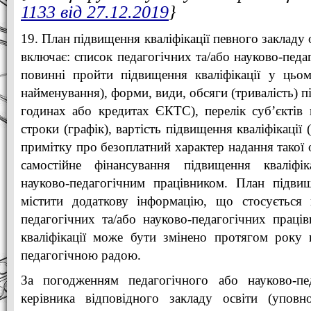
1133 від 27.12.2019
}
19. План підвищення кваліфікації певного закладу 
включає: список педагогічних та/або науково-педаг
повинні пройти підвищення кваліфікації у цьом
найменування), форми, види, обсяги (тривалість) п
годинах або кредитах ЄКТС), перелік суб’єктів п
строки (графік), вартість підвищення кваліфікації 
примітку про безоплатний характер надання такої 
самостійне фінансування підвищення кваліфік
науково-педагогічним працівником. План підвищ
містити додаткову інформацію, що стосується п
педагогічних та/або науково-педагогічних праці
кваліфікації може бути змінено протягом року 
педагогічною радою.
За погодженням педагогічного або науково-пед
керівника відповідного закладу освіти (упов