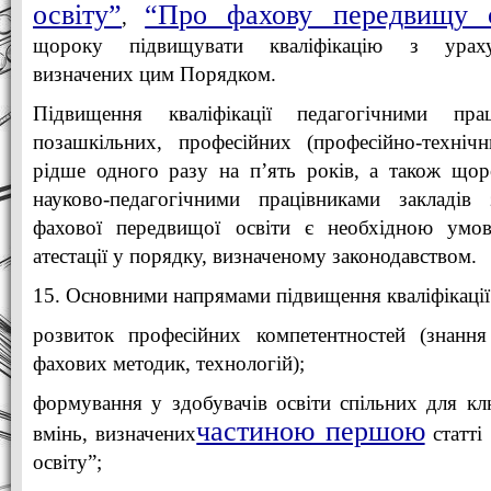
освіту”
“Про фахову передвищу о
,
щороку підвищувати кваліфікацію з ураху
визначених цим Порядком.
Підвищення кваліфікації педагогічними пра
позашкільних, професійних (професійно-технічн
рідше одного разу на п’ять років, а також щор
науково-педагогічними працівниками закладів 
фахової передвищої освіти є необхідною ум
атестації у порядку, визначеному законодавством.
15. Основними напрямами підвищення кваліфікації 
розвиток професійних компетентностей (знання
фахових методик, технологій);
формування у здобувачів освіти спільних для к
частиною першою
вмінь, визначених
статті
освіту”;