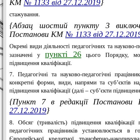
КМ
№ 1133 від 27.12.2019
}
стажування.
{Абзац шостий пункту 3 виключ
Постанови КМ
№ 1133 від 27.12.201
Окремі види діяльності педагогічних та науково-п
пункті 26
зазначені у
цього Порядку, мо
підвищення кваліфікації.
7. Педагогічні та науково-педагогічні працівн
конкретні форми, види, напрями та суб’єктів на
підвищення кваліфікації (далі – суб’єкти підвищення
{Пункт 7 в редакції Постанов
27.12.2019
}
8. Обсяг (тривалість) підвищення кваліфікації 
педагогічних працівників установлюється в г
Європейської кредитної трансферно-накопичув