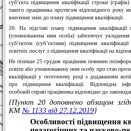
суб’єкта підвищення кваліфікації строки (графік)
такого працівника протягом відповідного року м
внесення змін до плану підвищення кваліфікації.
20. На підставі плану підвищення кваліфікації 
(уповноважена ним особа) забезпечує укладення
суб’єктом (суб’єктами) підвищення кваліфікаці
освітніх послуг з підвищення кваліфікації на відпов
Не пізніше 25 грудня працівник повинен поінформ
освіти або уповноважену ним особу про стан про
кваліфікації у поточному році з додаванням коп
про підвищення кваліфікації. Відповідна інф
особовій справі працівника відповідно до законода
{Пункт 20 доповнено абзацом згі
КМ
№ 1133 від 27.12.2019
}
Особливості підвищення кв
педагогічних та науково-пе