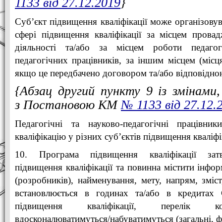
1133 від 27.12.2019
}
Суб’єкт підвищення кваліфікації може організовув
сфері підвищення кваліфікації за місцем провад
діяльності та/або за місцем роботи педагог
педагогічних працівників, за іншим місцем (місц
якщо це передбачено договором та/або відповідн
{Абзац другий пункту 9 із змінами,
з Постановою КМ
№ 1133 від 27.12.
Педагогічні та науково-педагогічні працівни
кваліфікацію у різних суб’єктів підвищення кваліфі
10. Програма підвищення кваліфікації затв
підвищення кваліфікації та повинна містити інфо
(розробників), найменування, мету, напрям, зміст
встановлюється в годинах та/або в кредита
підвищення кваліфікації, перелік ко
вдосконалюватимуться/набуватимуться (загальні, ф