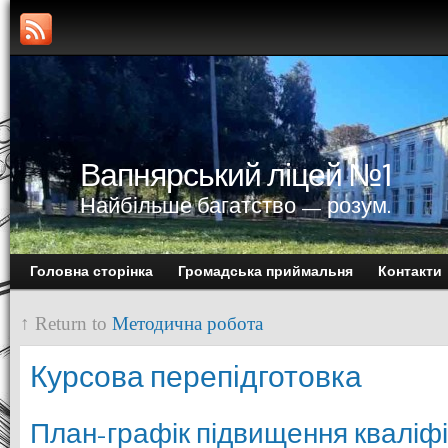
Вапнярський ліцей №1
Найбільше багатство — розум.
Головна сторінка
Громадська приймальня
Контакти
↑ Return to
Методична робота
Курсова перепідготовка
План-графік підвищення кваліфі