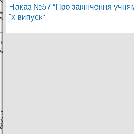
Наказ №57 “Про закінчення учнями
їх випуск“