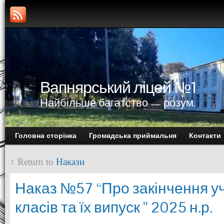
Вапнярський ліцей №1
Найбільше багатство — розум.
Головна сторінка
Громадська приймальня
Контакти
↑ Return to
Накази
Наказ №57 “Про закінчення уч
класів та їх випуск ” 2025 н.р.