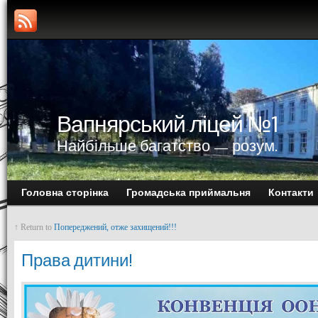
Вапнярський ліцей №1
Найбільше багатство — розум.
Головна сторінка
Громадська приймальня
Контакти
↑ Return to
Попереджений, отже захищений!!!
Права дитини!