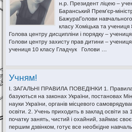
н.р. Президент ліцею – уче
Баранський Прем’єр-міністр
БажураГолови навчального
класу Хоміцька та учениця 
Голова центру дисципліни і порядку – учениц
Голови центру захисту прав дитини – учениця
учениця 10 класу Гладчук Голови …
Учням!
І. ЗАГАЛЬНІ ПРАВИЛА ПОВЕДІНКИ 1. Правила 
базуються на законах України, постановах Мін
науки України, органів місцевого самоврядува
освіти. 2. Учень приходить в заклад освіти за
початку занять, чистий і охайний, займає своє
першим дзвінком, готує все необхідне навчал