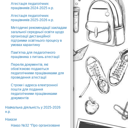
Атестація педагогічних
працівників 2024-2025 н.р.
Атестація педагогічних
працівників 2025-2026 н.р.
Методичні рекомендації закладам
загальної середньої освіти щодо
організації дистанційної
підтримки освітнього процесу в
умовах карантину
Пам’ятка для педагогічного
працівника з питань атестації
Перелік документів, які
обов’язково подаються
педагогічними працівниками для
проведення атестації
Строки і адреса електронної
пошти для подання
педагогічними працівниками
документів
Навчальна діяльність у 2025-2026
н.р.
Накази
Наказ №32 “Про організоване