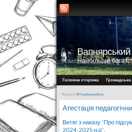
Вапнярський
Найбільше багатс
Головна сторінка
Громадська
↑ Return to
Методична робота
Атестація педагогічни
Витяг з наказу “Про підсу
2024-2025 н.р”.