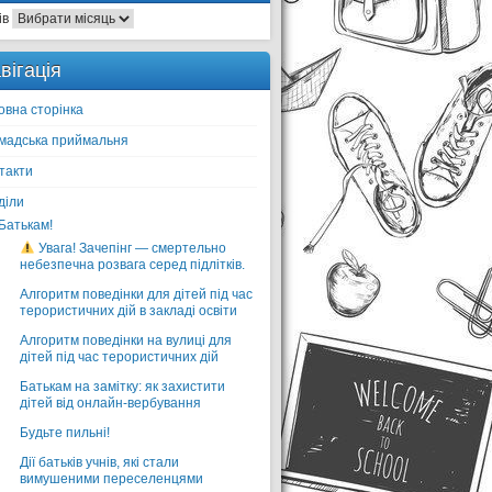
ів
вігація
овна сторінка
мадська приймальня
такти
діли
Батькам!
Увага! Зачепінг — смертельно
небезпечна розвага серед підлітків.
Алгоритм поведінки для дітей під час
терористичних дій в закладі освіти
Алгоритм поведінки на вулиці для
дітей під час терористичних дій
Батькам на замітку: як захистити
дітей від онлайн-вербування
Будьте пильні!
Дії батьків учнів, які стали
вимушеними переселенцями