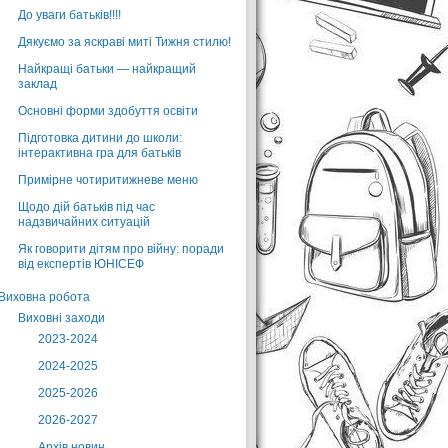
До уваги батьків!!!!
Дякуємо за яскраві миті Тижня стилю!
Найкращі батьки — найкращий
заклад
Основні форми здобуття освіти
Підготовка дитини до школи:
інтерактивна гра для батьків
Примірне чотиритижневе меню
Щодо дій батьків під час
надзвичайних ситуацій
Як говорити дітям про війну: поради
від експертів ЮНІСЕФ
Виховна робота
Виховні заходи
2023-2024
2024-2025
2025-2026
2026-2027
Архів новин