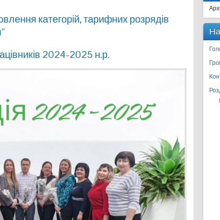
Арх
новлення категорій, тарифних розрядів
м”
На
Гол
ацівників 2024-2025 н.р.
Гро
Кон
Роз