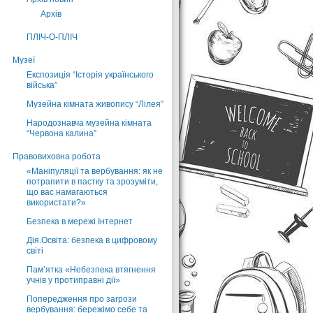
Архів
ПЛІЧ-О-ПЛІЧ
Музеї
Експозиція “Історія українського
війська”
Музейна кімната живопису “Лілея”
Народознавча музейна кімната
“Червона калина”
Правовиховна робота
«Маніпуляції та вербування: як не
потрапити в пастку та зрозуміти,
що вас намагаються
використати?»
Безпека в мережі Інтернет
Дія.Освіта: безпека в цифровому
світі
Пам’ятка «Небезпека втягнення
учнів у протиправні дії»
Попередження про загрози
вербування: бережімо себе та