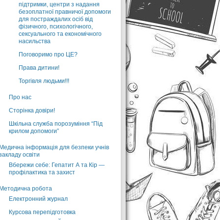
підтримки, центри з надання
безоплатної правничої допомоги
для постраждалих осіб від
фізичного, психологічного,
сексуального та економічного
насильства
Поговоримо про ЦЕ?
Права дитини!
Торгівля людьми!!!
Про нас
Сторінка довіри!
Шкільна служба порозуміння “Під
крилом допомоги”
Медична інформація для безпеки учнів
закладу освіти
Вбережи себе: Гепатит А та Кір —
профілактика та захист
Методична робота
Електронний журнал
Курсова перепідготовка