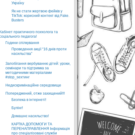
Україну
Як не стати жертвою фейків у
TikTok: корисний контект від Fake.
Busters
Кабінет практичного психолога та
соціального педагога!
Години спілкування
Проведення акції “16 днів проти
насильства”
Запобігання вербуванню дітей: уроки,
семінари та підтримка за
методичними матеріалами
#stop_sexтинг
Недискримінаційне середовище
Попереджений, отже захищений!!!
Безпека в інтернеті!
Булінг!
Домашнє насильство!
КАРТКА ДОПОМОГИ ТА
ПЕРЕНАПРАВЛЕННЯ Інформація
про спеціалізовані служби