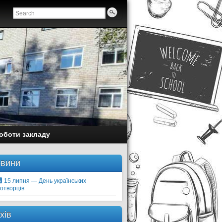
оботи закладу
вини
15 липня — День українських
отворців
хів