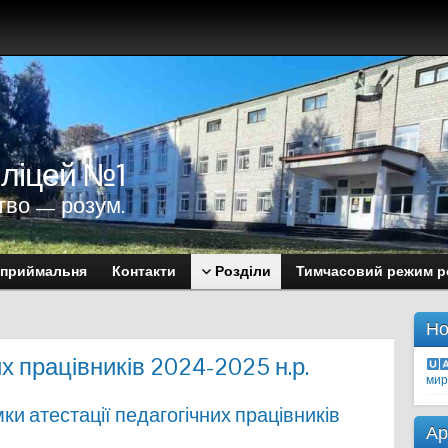
 ліцей №1
тво — розум.
 приймальня
Контакти
Розділи
Тимчасовий режим р
Но
х працівників 2024-2025 н.р.
мир
мки атестації педагогічних працівників
Ар