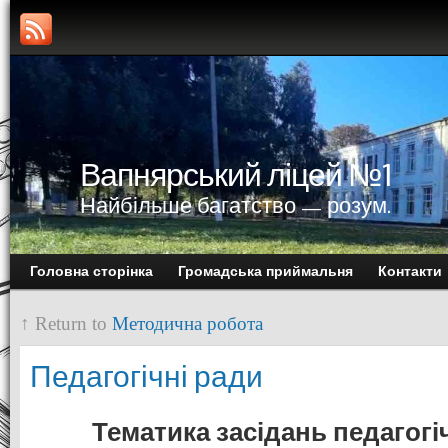
Вапнярський ліцей №1
Найбільше багатство — розум.
Головна сторінка
Громадська приймальня
Контакти
↑ Return to
Методична робота
Педагогічні ради
Тематика засідань педагогі