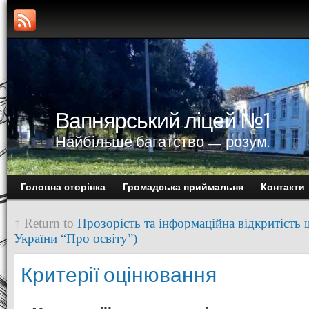
Вапнярський ліцей №1
Найбільше багатство — розум.
Головна сторінка
Громадська приймальня
Контакти
↑ Return to
Прозорість та інформаційна відкритість 
України “Про освіту”)
Критерії оцінювання