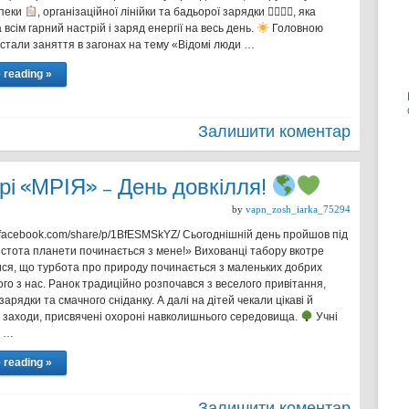
зпеки
, організаційної лінійки та бадьорої зарядки 🤸‍♀️🤸‍♂️, яка
всім гарний настрій і заряд енергії на весь день.
Головною
 стали заняття в загонах на тему «Відомі люди …
 reading »
Залишити коментар
орі «МРІЯ» – День довкілля!
by
vapn_zosh_iarka_75294
w.facebook.com/share/p/1BfESMSkYZ/ Сьогоднішній день пройшов під
истота планети починається з мене!» Вихованці табору вкотре
ся, що турбота про природу починається з маленьких добрих
го з нас. Ранок традиційно розпочався з веселого привітання,
зарядки та смачного сніданку. А далі на дітей чекали цікаві й
і заходи, присвячені охороні навколишнього середовища.
Учні
у …
 reading »
Залишити коментар