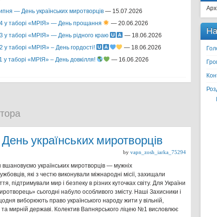
Арх
ипня — День українських миротворців
— 15.07.2026
4 у таборі «МРІЯ» — День прощання
— 20.06.2026
На
3 у таборі «МРІЯ» — День рідного краю
— 18.06.2026
 у таборі «МРІЯ» – День гордості!
— 18.06.2026
Гол
1 у таборі «МРІЯ» – День довкілля!
— 16.06.2026
Гро
Кон
Роз
втора
 День українських миротворців
by
vapn_zosh_iarka_75294
и вшановуємо українських миротворців — мужніх
ужбовців, які з честю виконували міжнародні місії, захищали
тя, підтримували мир і безпеку в різних куточках світу. Для України
иротворець» сьогодні набуло особливого змісту. Наші Захисники і
щодня виборюють право українського народу жити у вільній,
 та мирній державі. Колектив Вапнярського ліцею №1 висловлює