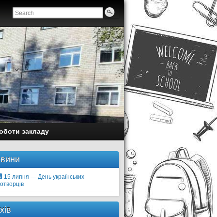
оботи закладу
вини
15 липня — День українських
отворців
хів