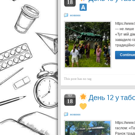
18
новини
https://ww
— не лише 
«Тут мій ді
завадило г
традиційної
Continue
This post has no tag
День 12 у табо
ЧЕР
18
новини
https://ww
гаслом: «П
Ранок тради