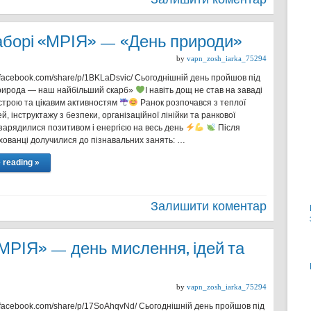
таборі «МРІЯ» — «День природи»
by
vapn_zosh_iarka_75294
.facebook.com/share/p/1BKLaDsvic/ Сьогоднішній день пройшов під
рирода — наш найбільший скарб»
І навіть дощ не став на заваді
строю та цікавим активностям
Ранок розпочався з теплої
тей, інструктажу з безпеки, організаційної лінійки та ранкової
зарядилися позитивом і енергією на весь день
Після
ихованці долучилися до пізнавальних занять: …
 reading »
Залишити коментар
«МРІЯ» — день мислення, ідей та
by
vapn_zosh_iarka_75294
w.facebook.com/share/p/17SoAhqvNd/ Сьогоднішній день пройшов під