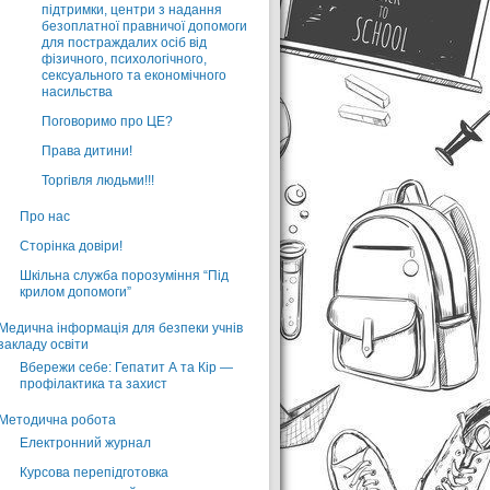
підтримки, центри з надання
безоплатної правничої допомоги
для постраждалих осіб від
фізичного, психологічного,
сексуального та економічного
насильства
Поговоримо про ЦЕ?
Права дитини!
Торгівля людьми!!!
Про нас
Сторінка довіри!
Шкільна служба порозуміння “Під
крилом допомоги”
Медична інформація для безпеки учнів
закладу освіти
Вбережи себе: Гепатит А та Кір —
профілактика та захист
Методична робота
Електронний журнал
Курсова перепідготовка