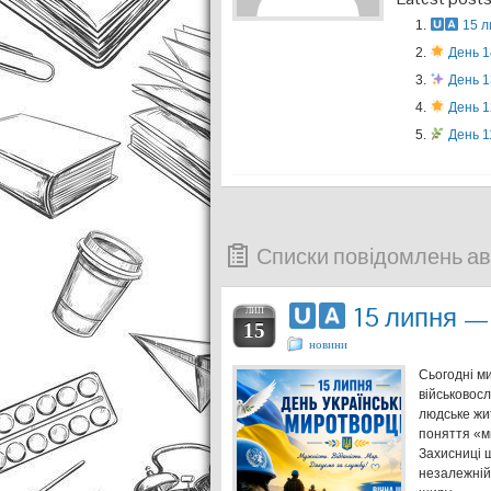
15 л
День 1
День 1
День 12
День 1
Списки повідомлень а
15 липня —
ЛИП
15
новини
Сьогодні м
військовосл
людське жит
поняття «м
Захисниці 
незалежній