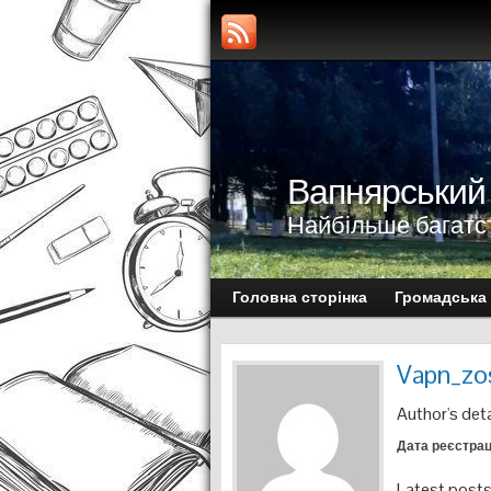
Вапнярський
Найбільше багатс
Головна сторінка
Громадська
Vapn_zo
Author's deta
Дата реєстраці
Latest post