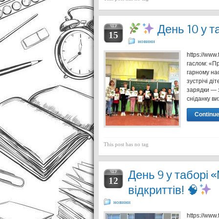
День 10 у 
ЧЕР
15
новини
https://www
гаслом: «П
гарному на
зустрічі ді
зарядки — 
сніданку в
Continue
This post has no tag
День 9 у таборі 
ЧЕР
12
відкриттів! 🧠
новини
https://ww