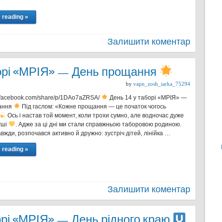
 reading »
Залишити коментар
борі «МРІЯ» — День прощання
by
vapn_zosh_iarka_75294
w.facebook.com/share/p/1DAo7aZRSA/
День 14 у таборі «МРІЯ» —
ання
Під гаслом: «Кожне прощання — це початок чогось
Ось і настав той момент, коли трохи сумно, але водночас дуже
уші
. Адже за ці дні ми стали справжньою таборовою родиною.
авжди, розпочався активно й дружно: зустріч дітей, лінійка …
 reading »
Залишити коментар
орі «МРІЯ» — День рідного краю