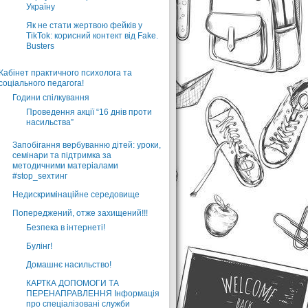
Україну
Як не стати жертвою фейків у
TikTok: корисний контект від Fake.
Busters
Кабінет практичного психолога та
соціального педагога!
Години спілкування
Проведення акції “16 днів проти
насильства”
Запобігання вербуванню дітей: уроки,
семінари та підтримка за
методичними матеріалами
#stop_sexтинг
Недискримінаційне середовище
Попереджений, отже захищений!!!
Безпека в інтернеті!
Булінг!
Домашнє насильство!
КАРТКА ДОПОМОГИ ТА
ПЕРЕНАПРАВЛЕННЯ Інформація
про спеціалізовані служби