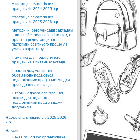
Атестація педагогічних
працівників 2024-2025 н.р.
Атестація педагогічних
працівників 2025-2026 н.р.
Методичні рекомендації закладам
загальної середньої освіти щодо
організації дистанційної
підтримки освітнього процесу в
умовах карантину
Пам’ятка для педагогічного
працівника з питань атестації
Перелік документів, які
обов’язково подаються
педагогічними працівниками для
проведення атестації
Строки і адреса електронної
пошти для подання
педагогічними працівниками
документів
Навчальна діяльність у 2025-2026
н.р.
Накази
Наказ №32 “Про організоване