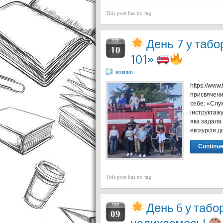
This post has no tag
День 7 у табо
ЧЕР
10
101»
новини
https://www
присвячен
себе: «Слу
інструктажу
яка задала
екскурсія 
Continue
This post has no tag
День 6 у табо
ЧЕР
09