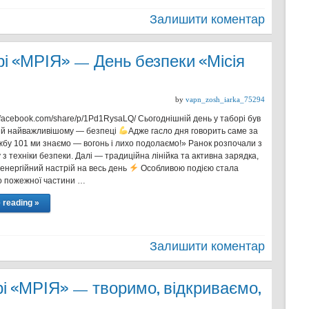
Залишити коментар
рі «МРІЯ» — День безпеки «Місія
by
vapn_zosh_iarka_75294
.facebook.com/share/p/1Pd1RysaLQ/ Сьогоднішній день у таборі був
ий найважливішому — безпеці
Адже гасло дня говорить саме за
жбу 101 ми знаємо — вогонь і лихо подолаємо!» Ранок розпочали з
 з техніки безпеки. Далі — традиційна лінійка та активна зарядка,
 енергійний настрій на весь день
Особливою подією стала
до пожежної частини …
 reading »
Залишити коментар
рі «МРІЯ» — творимо, відкриваємо,