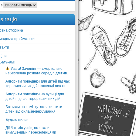
ів
вігація
овна сторінка
мадська приймальня
такти
діли
Батькам!
Увага! Зачепінг — смертельно
небезпечна розвага серед підлітків.
Алгоритм поведінки для дітей під час
терористичних дій в закладі освіти
Алгоритм поведінки на вулиці для
дітей під час терористичних дій
Батькам на замітку: як захистити
дітей від онлайн-вербування
Будьте пильні!
Дії батьків учнів, які стали
вимушеними переселенцями