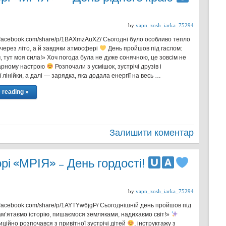
by
vapn_zosh_iarka_75294
w.facebook.com/share/p/1BAXmzAuXZ/ Сьогодні було особливо тепло
через літо, а й завдяки атмосфері
День пройшов під гаслом:
м, тут моя сила!» Хоч погода була не дуже сонячною, це зовсім не
арному настрою
Розпочали з усмішок, зустрічі друзів і
 лінійки, а далі — зарядка, яка додала енергії на весь …
 reading »
Залишити коментар
рі «МРІЯ» – День гордості!
by
vapn_zosh_iarka_75294
w.facebook.com/share/p/1AYTYw6jgP/ Сьогоднішній день пройшов під
ам’ятаємо історію, пишаємося земляками, надихаємо світ!»
ційно розпочався з привітної зустрічі дітей
, інструктажу з