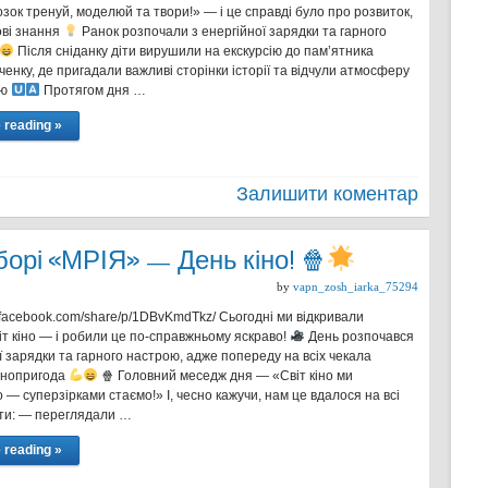
зок тренуй, моделюй та твори!» — і це справді було про розвиток,
ові знання
Ранок розпочали з енергійної зарядки та гарного
Після сніданку діти вирушили на екскурсію до пам’ятника
енку, де пригадали важливі сторінки історії та відчули атмосферу
аю
Протягом дня …
 reading »
Залишити коментар
борі «МРІЯ» — День кіно! 🍿
by
vapn_zosh_iarka_75294
.facebook.com/share/p/1DBvKmdTkz/ Сьогодні ми відкривали
іт кіно — і робили це по-справжньому яскраво!
День розпочався
ї зарядки та гарного настрою, адже попереду на всіх чекала
інопригода
🍿 Головний меседж дня — «Світ кіно ми
 — суперзірками стаємо!» І, чесно кажучи, нам це вдалося на всі
іти: — переглядали …
 reading »