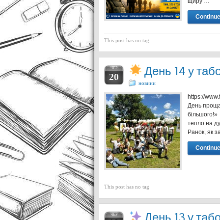
щиру …
Continue
This post has no tag
День 14 у та
ЧЕР
20
новини
https://ww
День прощ
більшого!»
тепло на д
Ранок, як з
Continue
This post has no tag
День 13 у таб
ЧЕР