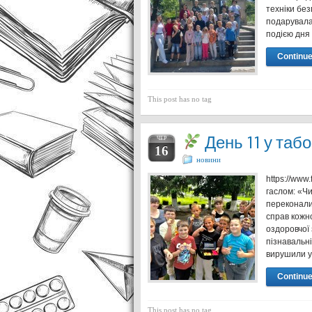
техніки бе
подарувала 
подією дня
Continue
This post has no tag
День 11 у таб
ЧЕР
16
новини
https://ww
гаслом: «Ч
переконали
справ кожно
оздоровчої 
пізнавальн
вирушили 
Continue
This post has no tag