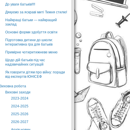
До уваги батьків!!!!
Дякуємо за яскраві миті Тижня стилю!
Найкращі батьки — найкращий
заклад
Основні форми здобуття освіти
Підготовка дитини до школи:
інтерактивна гра для батьків
Примірне чотиритижневе меню
Щодо дій батьків під час
надзвичайних ситуацій
Як говорити дітям про війну: поради
від експертів ЮНІСЕФ
Виховна робота
Виховні заходи
2023-2024
2024-2025
2025-2026
2026-2027
Архів новин