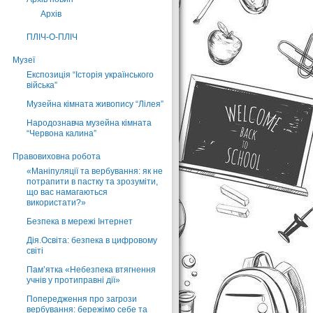
Архів
ПЛІЧ-О-ПЛІЧ
Музеї
Експозиція “Історія українського
війська”
Музейна кімната живопису “Лілея”
Народознавча музейна кімната
“Червона калина”
Правовиховна робота
«Маніпуляції та вербування: як не
потрапити в пастку та зрозуміти,
що вас намагаються
використати?»
Безпека в мережі Інтернет
Дія.Освіта: безпека в цифровому
світі
Пам’ятка «Небезпека втягнення
учнів у протиправні дії»
Попередження про загрози
вербування: бережімо себе та