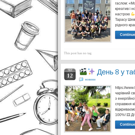
гаслом: «Мо
креатив і н
настрою
Тарасу Шевч
рідного кр
Continue
This post has no tag
День 8 у та
ЧЕР
12
новини
https://www
чарівний св
з енергійно
справжня к
відкриваємо
100%! 🎞 Д
Continue