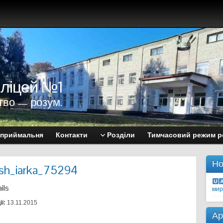
 ліцей №1
тво — розум.
 приймальня
Контакти
Розділи
Тимчасовий режим р
Но
sh_iarka_75294
ils
мир
ї:
13.11.2015
Ар
s